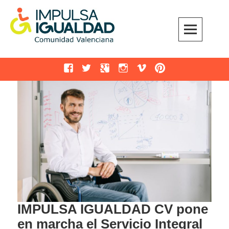
Skip
to
content
Impulsa Igualdad
COMUNIDAD VALENCIANA
Facebook
Twitter
Google
Instagram
Vimeo
Pinterest
+
IMPULSA IGUALDAD CV pone
en marcha el Servicio Integral